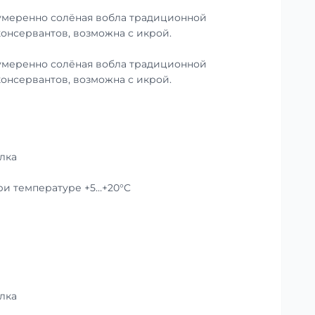
умеренно солёная вобла традиционной
консервантов, возможна с икрой.
умеренно солёная вобла традиционной
консервантов, возможна с икрой.
лка
при температуре +5…+20°C
лка