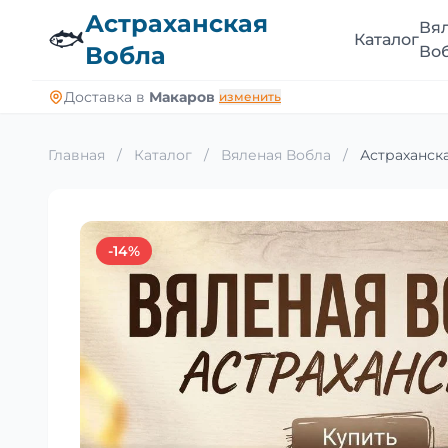
Астраханская
Вя
🐟
Каталог
Вобла
Во
Доставка в
Макаров
изменить
Главная
/
Каталог
/
Вяленая Вобла
/
Астраханска
-14%