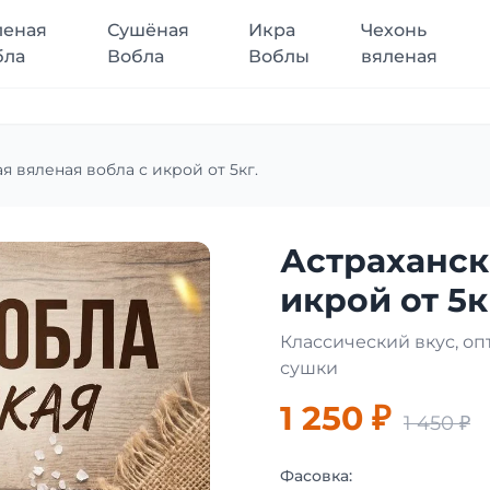
леная
Сушёная
Икра
Чехонь
бла
Вобла
Воблы
вяленая
я вяленая вобла с икрой от 5кг.
Астраханск
икрой от 5к
Классический вкус, о
сушки
1 250 ₽
1 450 ₽
Фасовка: