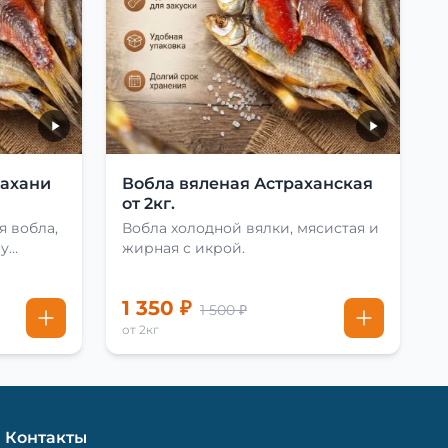
рахани
Вобла вяленая Астраханская
от 2кг.
я вобла,
Вобла холодной вялки, мясистая и
му
жирная с икрой.
1 350 ₽
1 500 ₽
от 2кг
Контакты