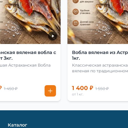
нская вяленая вобла с
Вобла вяленая из Аст
т 3кг.
1кг.
шая Астраханская Вобла
Классическая астраханска
вяленая по традиционно
рецепту
₽
1 400 ₽
1 450 ₽
1 550 ₽
от 1 кг.
Каталог