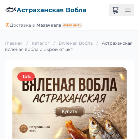
🐟
Астраханская Вобла
Доставка в
Махачкала
изменить
Главная
/
Каталог
/
Вяленая Вобла
/
Астраханская
вяленая вобла с икрой от 5кг.
-14%