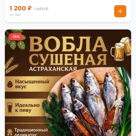
1 200 ₽
1 450 ₽
от 3кг
-15%