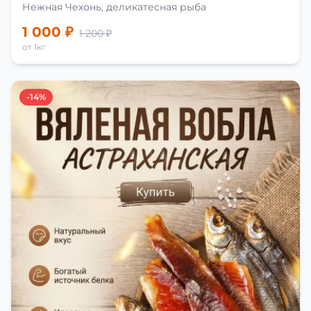
Нежная Чехонь, деликатесная рыба
1 000 ₽
1 200 ₽
от 1кг
-14%