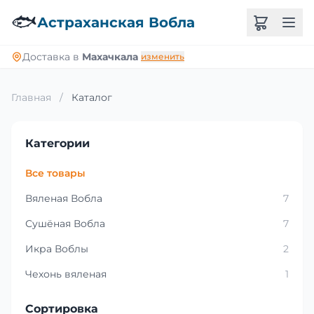
🐟
Астраханская Вобла
Доставка в
Махачкала
изменить
Главная
/
Каталог
Категории
Все товары
Вяленая Вобла
7
Сушёная Вобла
7
Икра Воблы
2
Чехонь вяленая
1
Сортировка