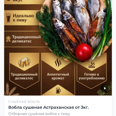
СУШЁНАЯ ВОБЛА
Вобла сушеная Астраханская от 3кг.
Отборная сушёная вобла к пиву