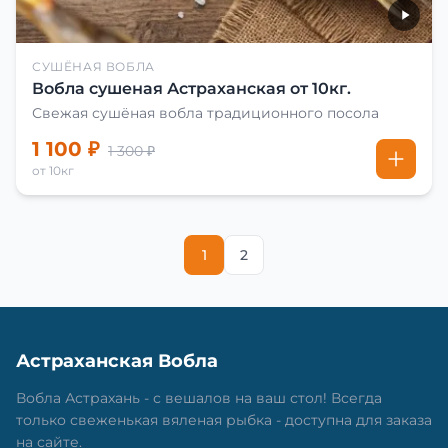
СУШЁНАЯ ВОБЛА
Вобла сушеная Астраханская от 10кг.
Свежая сушёная вобла традиционного посола
1 100 ₽
1 300 ₽
от 10кг
1
2
Астраханская Вобла
Вобла Астрахань - с вешалов на ваш стол! Всегда
только свеженькая вяленая рыбка - доступна для заказа
на сайте.