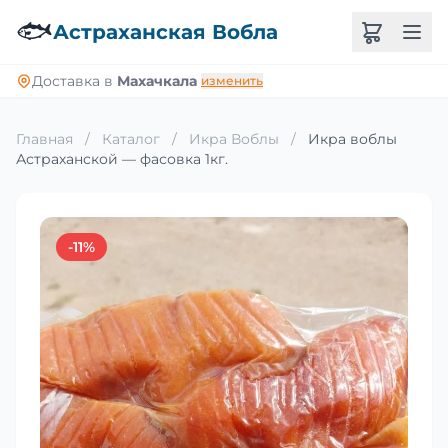
🐟
Астраханская Вобла
Доставка в
Махачкала
изменить
Главная
/
Каталог
/
Икра Воблы
/
Икра воблы
Астраханской — фасовка 1кг.
-11%