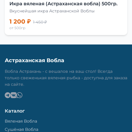
Икра вяленая (Астраханская вобла) 500гр.
Вкуснейшая икра Астраханской Воблы
1 200 ₽
1 450 ₽
от 500гр
Астраханская Вобла
Вобла Астрахань - с вешалов на ваш стол! Всегда
только свеженькая вяленая рыбка - доступна для заказа
на сайте.
Каталог
Вяленая Вобла
Сушёная Вобла