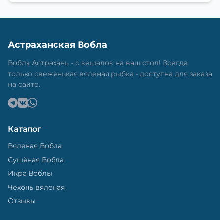
Астраханская Вобла
Вобла Астрахань - с вешалов на ваш стол! Всегда
только свеженькая вяленая рыбка - доступна для заказа
на сайте.
Каталог
Вяленая Вобла
Сушёная Вобла
Икра Воблы
Чехонь вяленая
Отзывы