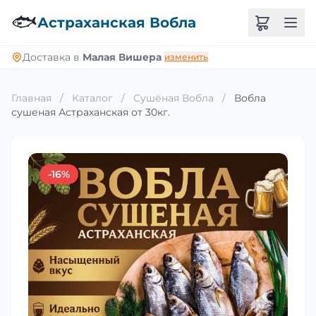
🐟
Астраханская Вобла
Доставка в
Малая Вишера
изменить
Главная
/
Каталог
/
Сушёная Вобла
/
Вобла
сушеная Астраханская от 30кг.
-16%