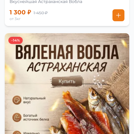
Вкуснейшая Астраханская Вобла
1 300 ₽
1 450 ₽
от 3кг
-14%