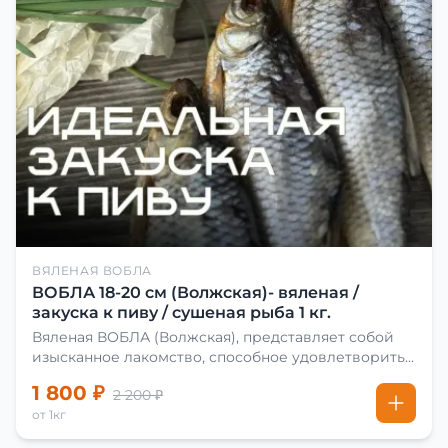
ВЯЛЕНАЯ ВОБЛА
ВОБЛА 18-20 см (Волжская)- вяленая /
закуска к пиву / сушеная рыба 1 кг.
Вяленая ВОБЛА (Волжская), представляет собой
изысканное лакомство, способное удовлетворить
даже самых взыскательных гурманов. Чтобы
1 800 ₽
2 200 ₽
сделать вяленую воблу, её сначала хорошо солят.
от 1кг
Для этого используют старые рецепты и
современные способы. Благодаря этому рыба