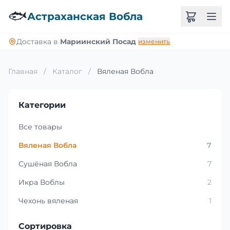
🐟
Астраханская Вобла
Доставка в
Мариинский Посад
изменить
Главная
/
Каталог
/
Вяленая Вобла
Категории
Все товары
Вяленая Вобла
7
Сушёная Вобла
7
Икра Воблы
2
Чехонь вяленая
1
Сортировка