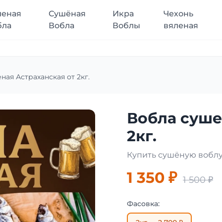
леная
Сушёная
Икра
Чехонь
бла
Вобла
Воблы
вяленая
ная Астраханская от 2кг.
Вобла суше
2кг.
Купить сушёную воблу
1 350 ₽
1 500 ₽
Фасовка: