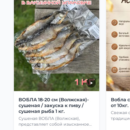
ВОБЛА 18-20 см (Волжская)-
Вобла 
сушеная / закуска к пиву /
от 10кг.
сушеная рыба 1 кг.
Свежая 
Сушеная ВОБЛА (Волжская),
традици
представляет собой изысканное
лакомство, способное