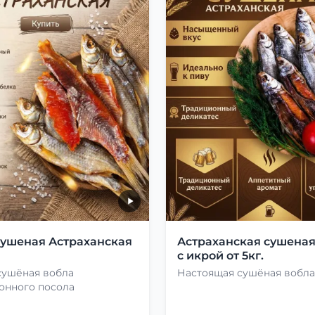
сушеная Астраханская
Астраханская сушеная
с икрой от 5кг.
сушёная вобла
Настоящая сушёная вобла
онного посола