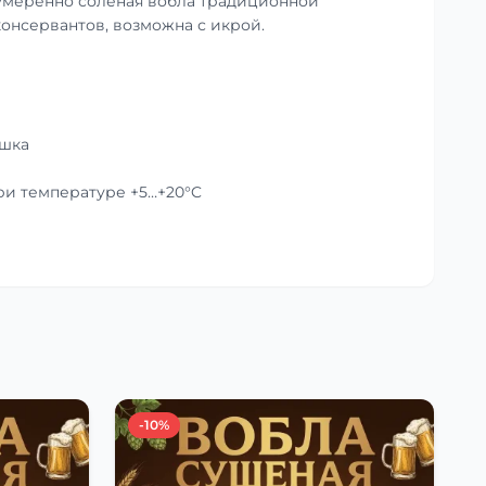
умеренно солёная вобла традиционной
консервантов, возможна с икрой.
ушка
при температуре +5…+20°C
-10%