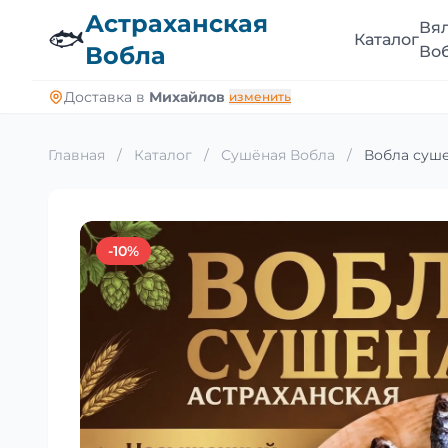
Астраханская
Вя
🐟
Каталог
Вобла
Во
Доставка в
Михайлов
изменить
Главная
/
Каталог
/
Сушёная Вобла
/
Вобла суше
-10%