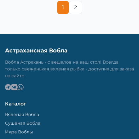
1
2
Астраханская Вобла
Вобла Астрахань - с вешалов на ваш стол! Всегда
только свеженькая вяленая рыбка - доступна для заказа
на сайте.
Каталог
Вяленая Вобла
Сушёная Вобла
Икра Воблы