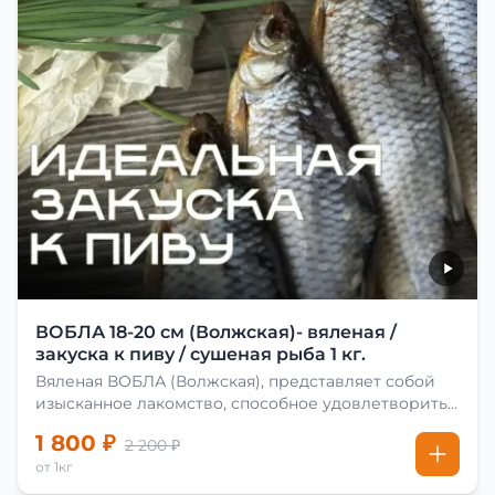
ВОБЛА 18-20 см (Волжская)- вяленая /
закуска к пиву / сушеная рыба 1 кг.
Вяленая ВОБЛА (Волжская), представляет собой
изысканное лакомство, способное удовлетворить
даже самых взыскательных гурманов. Чтобы
1 800 ₽
2 200 ₽
сделать вяленую воблу, её сначала хорошо солят.
от 1кг
Для этого используют старые рецепты и
современные способы. Благодаря этому рыба