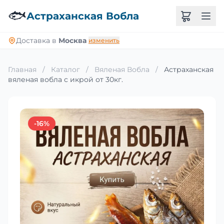
🐟
Астраханская Вобла
Доставка в
Москва
изменить
Главная
/
Каталог
/
Вяленая Вобла
/
Астраханская
вяленая вобла с икрой от 30кг.
-16%