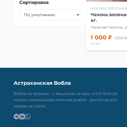
Сортировка
ЧЕХОНЬ ВЯЛЕНА
Чехонь вялена
кг.
Нежная Чехонь, 
1 000 ₽
1 200 
от 1кг
Астраханская Вобла
Вобла Астрахань - с вешалов на ваш стол! Всегда
только свеженькая вяленая рыбка - доступна для
заказа на сайте.