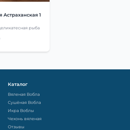
Я
я Астраханская 1
деликатесная рыба
₽
Каталог
Вяленая Вобла
Сушёная Вобла
Икра Воблы
Чехонь вяленая
Отзывы