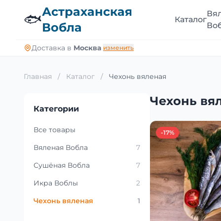
Астраханская
Вя
🐟
Каталог
Вобла
Во
Доставка в
Москва
изменить
Главная
/
Каталог
/
Чехонь вяленая
Чехонь вя
Категории
Все товары
-17%
Вяленая Вобла
7
Сушёная Вобла
7
Икра Воблы
2
Чехонь вяленая
1