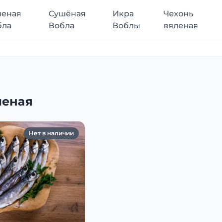
леная
Сушёная
Икра
Чехонь
бла
Вобла
Воблы
вяленая
леная
Нет в наличии