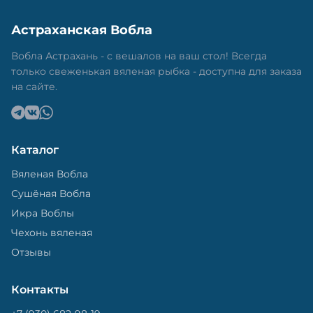
времени года. Это помогает сохранить рыбу
свежей и качественной. Потом рыбу упаковывают
Астраханская Вобла
в специальный пакет, чтобы она не портилась и не
теряла влагу. Вяленая вобла — это не просто
Вобла Астрахань - с вешалов на ваш стол! Всегда
вкусная еда, но и пример того, как можно сочетать
только свеженькая вяленая рыбка - доступна для заказа
старые рецепты и современные технологии. Её
на сайте.
можно есть с напитками, и это будет очень вкусно.
Каталог
Вяленая Вобла
Сушёная Вобла
Икра Воблы
Чехонь вяленая
Отзывы
Контакты