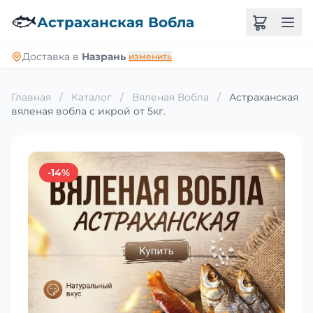
🐟
Астраханская Вобла
Доставка в
Назрань
изменить
Главная
/
Каталог
/
Вяленая Вобла
/
Астраханская
вяленая вобла с икрой от 5кг.
-14%