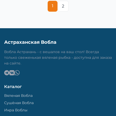
1
2
Астраханская Вобла
Вобла Астрахань - с вешалов на ваш стол! Всегда
только свеженькая вяленая рыбка - доступна для заказа
на сайте.
Каталог
Вяленая Вобла
Сушёная Вобла
Икра Воблы