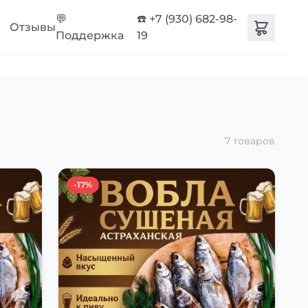
💬
☎️ +7 (930) 682-98-
Отзывы
Поддержка
19
7 товаров
-17%