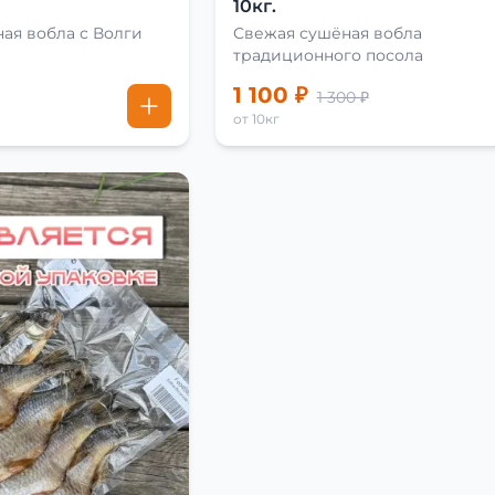
10кг.
ая вобла с Волги
Свежая сушёная вобла
традиционного посола
1 100 ₽
1 300 ₽
от 10кг