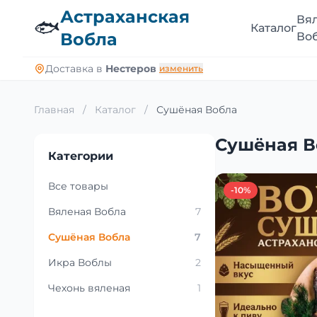
Астраханская
Вя
🐟
Каталог
Вобла
Во
Доставка в
Нестеров
изменить
Главная
/
Каталог
/
Сушёная Вобла
Сушёная В
Категории
Все товары
-10%
Вяленая Вобла
7
Сушёная Вобла
7
Икра Воблы
2
Чехонь вяленая
1