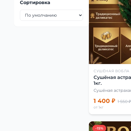
Сортировка
СУШЁНАЯ ВОБЛА
Сушёная астра
1кг.
Сушёная астраха
1 400 ₽
1 550 ₽
от 1кг
-15%