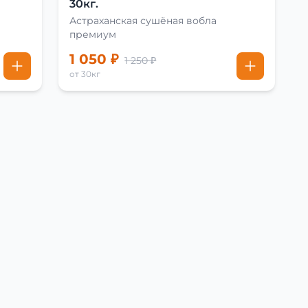
30кг.
Астраханская сушёная вобла
премиум
1 050 ₽
1 250 ₽
от 30кг