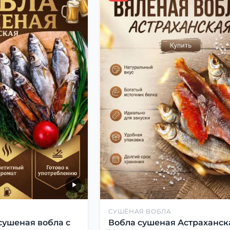
СУШЁНАЯ ВОБЛА
сушеная вобла с
Вобла сушеная Астраханск