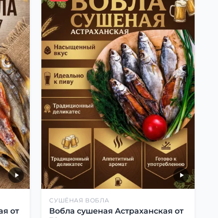
СУШЁНАЯ ВОБЛА
ая от
Вобла сушеная Астраханская от