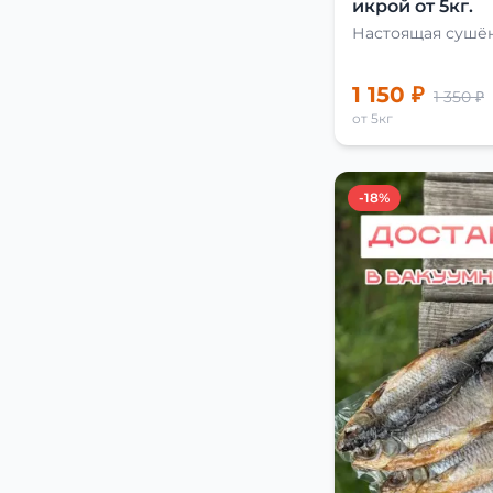
икрой от 5кг.
Настоящая сушён
1 150 ₽
1 350 ₽
от 5кг
-18%