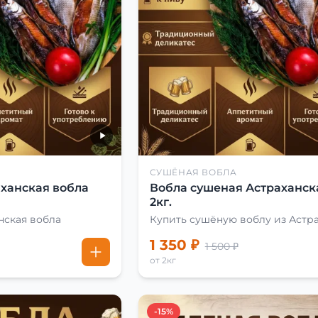
СУШЁНАЯ ВОБЛА
ханская вобла
Вобла сушеная Астраханск
2кг.
нская вобла
Купить сушёную воблу из Астр
1 350 ₽
1 500 ₽
от 2кг
-15%