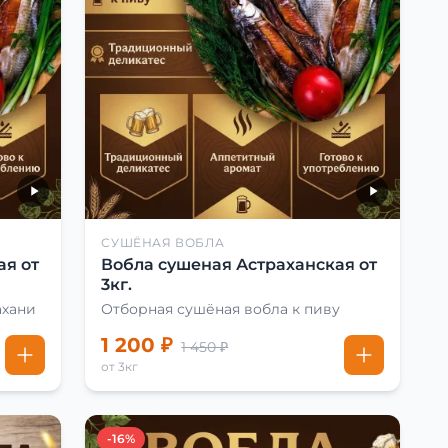
СУШЁНАЯ ВОБЛА
ая от
Вобла сушеная Астраханская от
3кг.
ахани
Отборная сушёная вобла к пиву
1 200 ₽
1 450 ₽
от 3кг
-16%