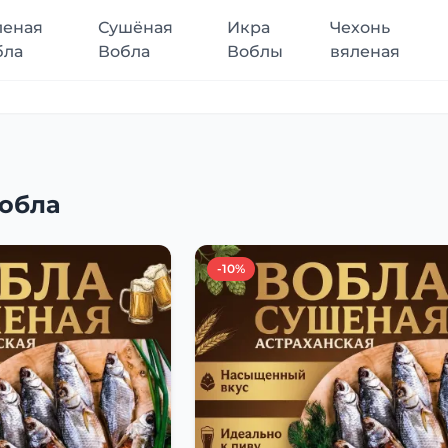
леная
Сушёная
Икра
Чехонь
бла
Вобла
Воблы
вяленая
обла
-10%