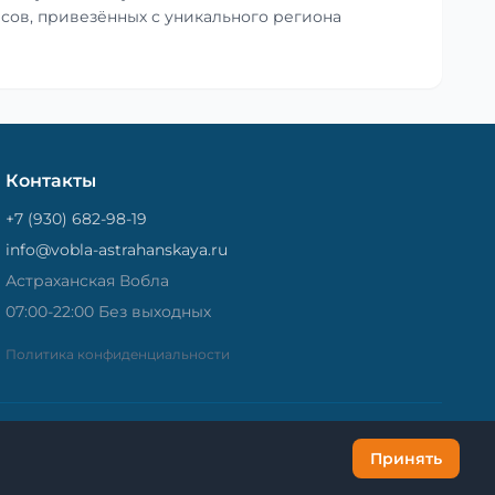
сов, привезённых с уникального региона
Контакты
+7 (930) 682-98-19
info@vobla-astrahanskaya.ru
Астраханская Вобла
07:00-22:00 Без выходных
Политика конфиденциальности
Принять