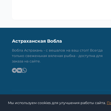
Астраханская Вобла
Вобла Астрахань - с вешалов на ваш стол! Всегда
только свеженькая вяленая рыбка - доступна для
заказа на сайте.
Мы используем cookies для улучшения работы сайта.
П