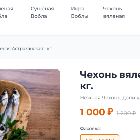
леная
Сушёная
Икра
Чехонь
бла
Вобла
Воблы
вяленая
еная Астраханская 1 кг.
Чехонь вял
кг.
Нежная Чехонь, делик
1 000 ₽
1 200 ₽
Фасовка: