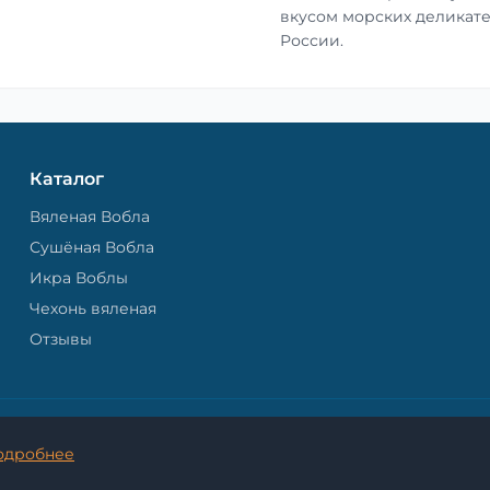
вкусом морских деликате
России.
Каталог
Вяленая Вобла
Сушёная Вобла
Икра Воблы
Чехонь вяленая
Отзывы
© 2026 Астраханская Вобла. - Все права защищены.
одробнее