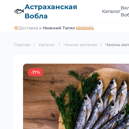
Астраханская
Вя
🐟
Каталог
Вобла
Во
Доставка в
Нижний Тагил
изменить
Главная
/
Каталог
/
Чехонь вяленая
/
Чехонь вял
-17%