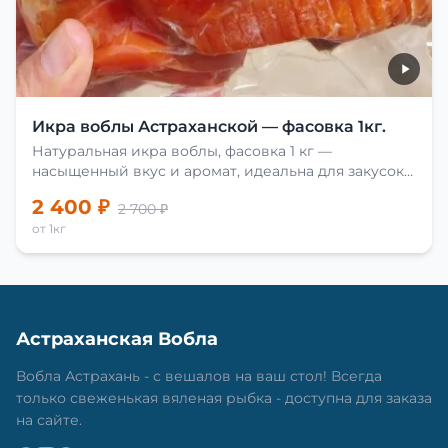
Икра воблы Астраханской — фасовка 1кг.
Натуральная икра воблы, фасовка 1 кг —
насыщенный вкус и аромат, идеальна для закусок
и приготовления блюд.
2 400 ₽
2 700 ₽
от 1кг
Астраханская Вобла
Вобла Астрахань - с вешалов на ваш стол! Всегда
только свеженькая вяленая рыбка - доступна для заказа
на сайте.