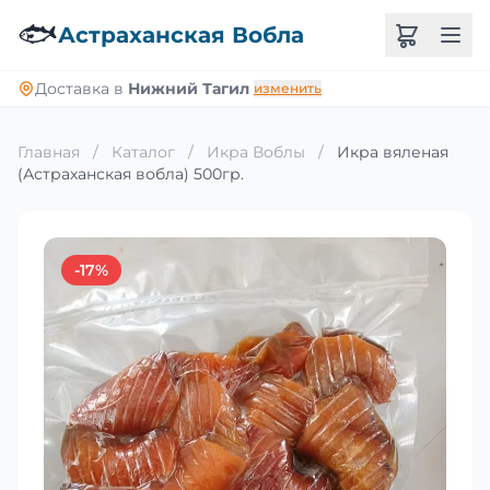
🐟
Астраханская Вобла
Доставка в
Нижний Тагил
изменить
Главная
/
Каталог
/
Икра Воблы
/
Икра вяленая
(Астраханская вобла) 500гр.
-17%