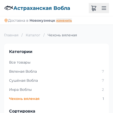
🐟
Астраханская Вобла
Доставка в
Новокузнецк
изменить
Главная
/
Каталог
/
Чехонь вяленая
Категории
Все товары
Вяленая Вобла
7
Сушёная Вобла
7
Икра Воблы
2
Чехонь вяленая
1
Сортировка