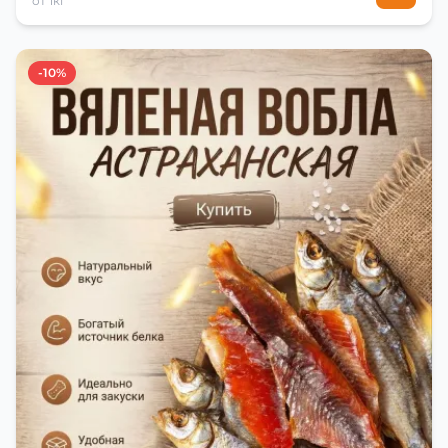
от 1кг
-10%