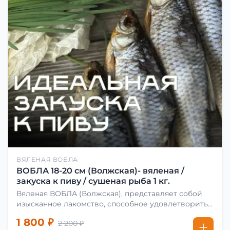
ВЯЛЕНАЯ ВОБЛА
ВОБЛА 18-20 см (Волжская)- вяленая /
закуска к пиву / сушеная рыба 1 кг.
Вяленая ВОБЛА (Волжская), представляет собой
изысканное лакомство, способное удовлетворить
даже самых взыскательных гурманов. Чтобы
1 800 ₽
2 200 ₽
сделать вяленую воблу, её сначала хорошо солят.