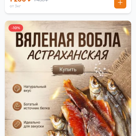
1 450 ₽
от 3кг
-10%