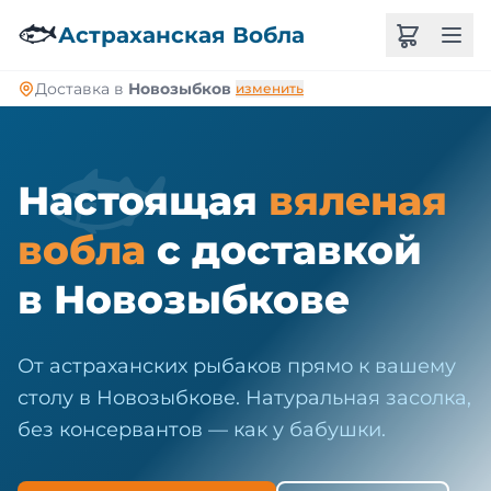
🐠
🐟
Астраханская Вобла
Доставка в
Новозыбков
изменить
🐟
Настоящая
вяленая
вобла
с доставкой
в Новозыбкове
От астраханских рыбаков прямо к вашему
столу в Новозыбкове. Натуральная засолка,
без консервантов — как у бабушки.