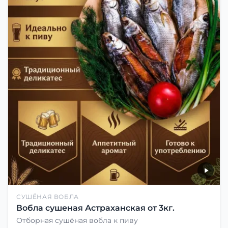
СУШЁНАЯ ВОБЛА
Вобла сушеная Астраханская от 3кг.
Отборная сушёная вобла к пиву