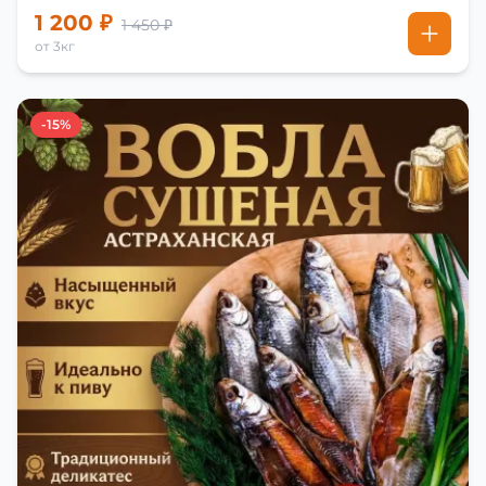
1 200 ₽
1 450 ₽
от 3кг
-15%