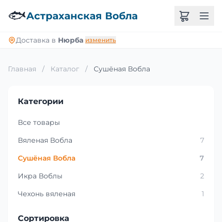
🐟
Астраханская Вобла
Доставка в
Нюрба
изменить
Главная
/
Каталог
/
Сушёная Вобла
Категории
Все товары
Вяленая Вобла
7
Сушёная Вобла
7
Икра Воблы
2
Чехонь вяленая
1
Сортировка