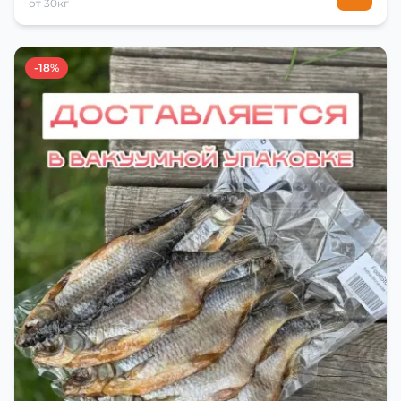
от 30кг
-18%