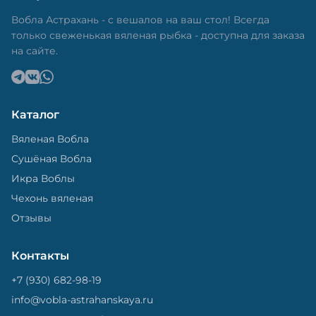
в специальный пакет, чтобы она не портилась и не
теряла влагу. Вяленая вобла — это не просто
Вобла Астрахань - с вешалов на ваш стол! Всегда
вкусная еда, но и пример того, как можно сочетать
только свеженькая вяленая рыбка - доступна для заказа
старые рецепты и современные технологии. Её
на сайте.
можно есть с напитками, и это будет очень вкусно.
Каталог
Вяленая Вобла
Сушёная Вобла
Икра Воблы
Чехонь вяленая
Отзывы
Контакты
+7 (930) 682-98-19
info@vobla-astrahanskaya.ru