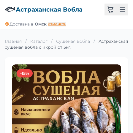
🐟
Астраханская Вобла
Доставка в
Омск
изменить
Главная
/
Каталог
/
Сушёная Вобла
/
Астраханская
сушеная вобла с икрой от 5кг.
-15%