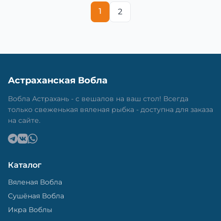
1
2
Астраханская Вобла
Вобла Астрахань - с вешалов на ваш стол! Всегда
только свеженькая вяленая рыбка - доступна для заказа
на сайте.
Каталог
Вяленая Вобла
Сушёная Вобла
Икра Воблы