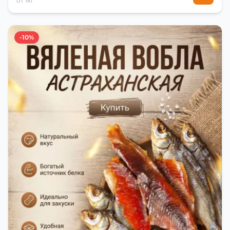
от 1кг
-10%