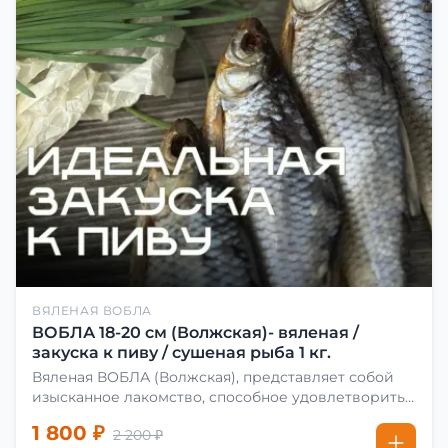
ВЯЛЕНАЯ ВОБЛА
ВОБЛА 18-20 см (Волжская)- вяленая /
закуска к пиву / сушеная рыба 1 кг.
Вяленая ВОБЛА (Волжская), представляет собой
изысканное лакомство, способное удовлетворить
даже самых взыскательных гурманов. Чтобы
1 800 ₽
2 200 ₽
сделать вяленую воблу, её сначала хорошо солят.