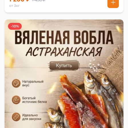
1 450 ₽
от 3кг
-10%