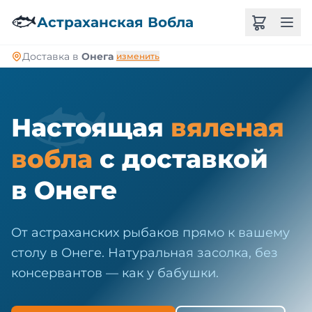
🐠
🐟
Астраханская Вобла
Доставка в
Онега
изменить
🐟
Настоящая
вяленая
вобла
с доставкой
в Онеге
От астраханских рыбаков прямо к вашему
столу в Онеге. Натуральная засолка, без
консервантов — как у бабушки.