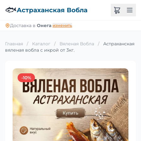
🐟
Астраханская Вобла
Доставка в
Онега
изменить
Главная
/
Каталог
/
Вяленая Вобла
/
Астраханская
вяленая вобла с икрой от 3кг.
-10%