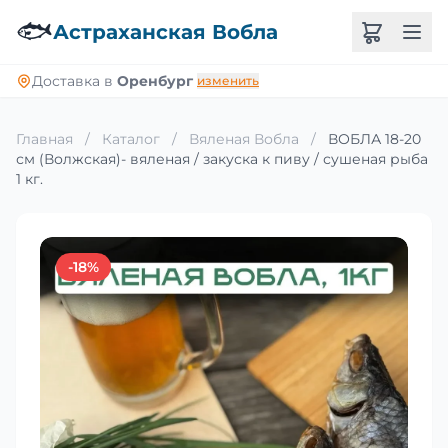
🐟
Астраханская Вобла
Доставка в
Оренбург
изменить
Главная
/
Каталог
/
Вяленая Вобла
/
ВОБЛА 18-20
см (Волжская)- вяленая / закуска к пиву / сушеная рыба
1 кг.
-18%