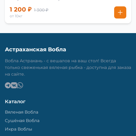
1 200 ₽
1 300 ₽
от 10кг
Астраханская Вобла
Вобла Астрахань - с вешалов на ваш стол! Всегда
только свеженькая вяленая рыбка - доступна для заказа
на сайте.
Каталог
Вяленая Вобла
Сушёная Вобла
Икра Воблы