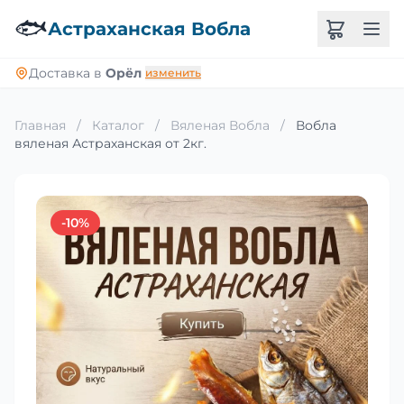
🐟
Астраханская Вобла
Доставка в
Орёл
изменить
Главная
/
Каталог
/
Вяленая Вобла
/
Вобла
вяленая Астраханская от 2кг.
-10%