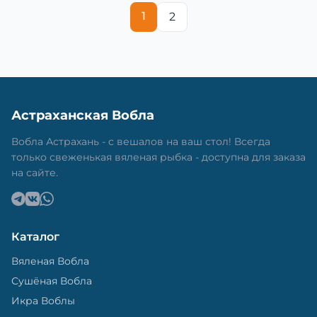
1
2
Астраханская Вобла
Вобла Астрахань - с вешалов на ваш стол! Всегда
только свеженькая вяленая рыбка - доступна для заказа
на сайте.
Каталог
Вяленая Вобла
Сушёная Вобла
Икра Воблы