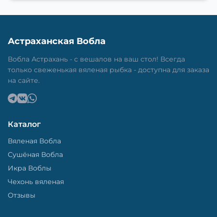
Астраханская Вобла
Вобла Астрахань - с вешалов на ваш стол! Всегда
только свеженькая вяленая рыбка - доступна для заказа
на сайте.
Каталог
Вяленая Вобла
Сушёная Вобла
Икра Воблы
Чехонь вяленая
Отзывы