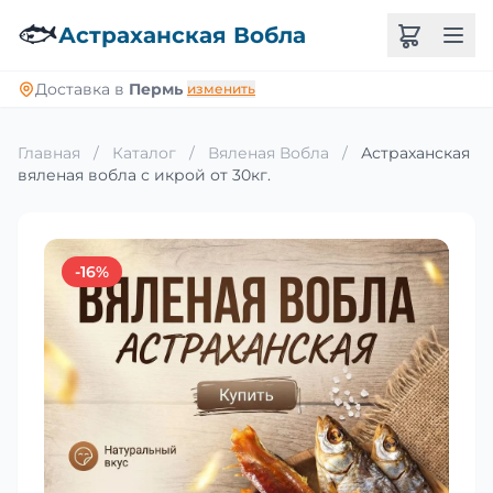
🐟
Астраханская Вобла
Доставка в
Пермь
изменить
Главная
/
Каталог
/
Вяленая Вобла
/
Астраханская
вяленая вобла с икрой от 30кг.
-16%