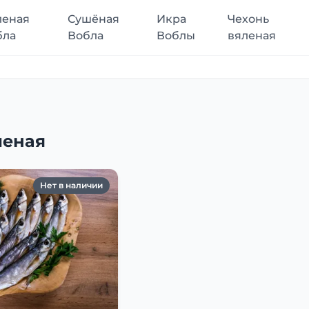
леная
Сушёная
Икра
Чехонь
бла
Вобла
Воблы
вяленая
леная
Нет в наличии