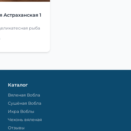
Я
я Астраханская 1
деликатесная рыба
₽
Каталог
Вяленая Вобла
Сушёная Вобла
Икра Воблы
Чехонь вяленая
Отзывы