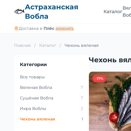
Астраханская
Вя
🐟
Каталог
Вобла
Во
Доставка в
Плёс
изменить
Главная
/
Каталог
/
Чехонь вяленая
Чехонь вя
Категории
Все товары
-17%
Вяленая Вобла
7
Сушёная Вобла
7
Икра Воблы
2
Чехонь вяленая
1