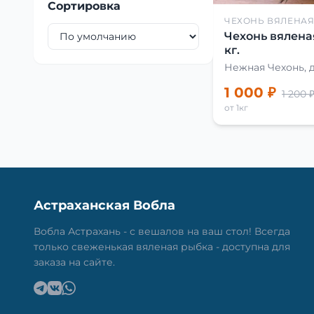
Сортировка
ЧЕХОНЬ ВЯЛЕНА
Чехонь вялена
кг.
Нежная Чехонь, 
1 000 ₽
1 200 
от 1кг
Астраханская Вобла
Вобла Астрахань - с вешалов на ваш стол! Всегда
только свеженькая вяленая рыбка - доступна для
заказа на сайте.