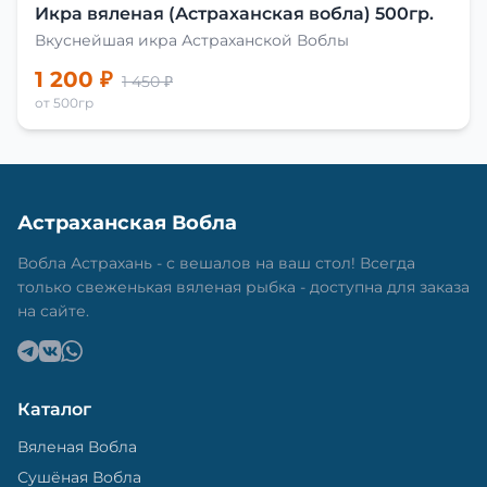
Икра вяленая (Астраханская вобла) 500гр.
Вкуснейшая икра Астраханской Воблы
1 200 ₽
1 450 ₽
от 500гр
Астраханская Вобла
Вобла Астрахань - с вешалов на ваш стол! Всегда
только свеженькая вяленая рыбка - доступна для заказа
на сайте.
Каталог
Вяленая Вобла
Сушёная Вобла