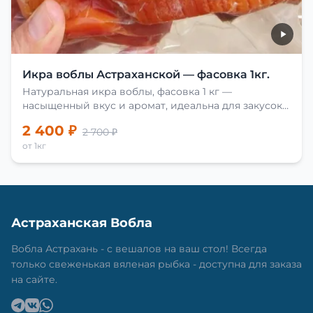
Икра воблы Астраханской — фасовка 1кг.
Натуральная икра воблы, фасовка 1 кг —
насыщенный вкус и аромат, идеальна для закусок
и приготовления блюд.
2 400 ₽
2 700 ₽
от 1кг
Астраханская Вобла
Вобла Астрахань - с вешалов на ваш стол! Всегда
только свеженькая вяленая рыбка - доступна для заказа
на сайте.