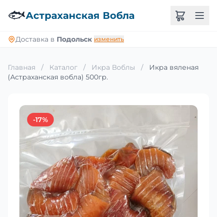
🐟
Астраханская Вобла
Доставка в
Подольск
изменить
Главная
/
Каталог
/
Икра Воблы
/
Икра вяленая
(Астраханская вобла) 500гр.
-17%