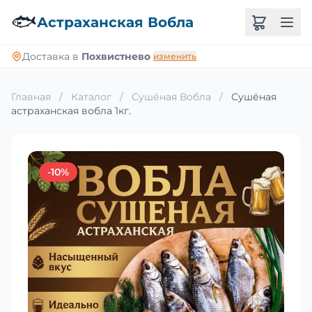
🐟
Астраханская Вобла
Доставка в
Похвистнево
изменить
Главная
/
Каталог
/
Сушёная Вобла
/
Сушёная
астраханская вобла 1кг.
-10%