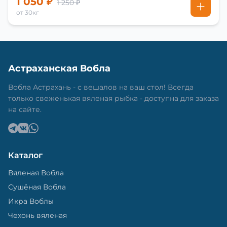
1 050 ₽
1 250 ₽
от 30кг
Астраханская Вобла
Вобла Астрахань - с вешалов на ваш стол! Всегда
только свеженькая вяленая рыбка - доступна для заказа
на сайте.
Каталог
Вяленая Вобла
Сушёная Вобла
Икра Воблы
Чехонь вяленая