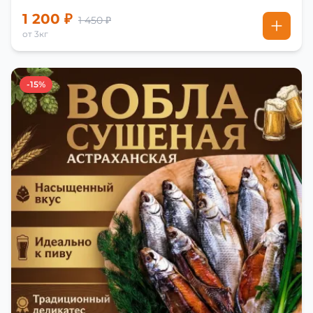
1 200 ₽
1 450 ₽
от 3кг
-15%