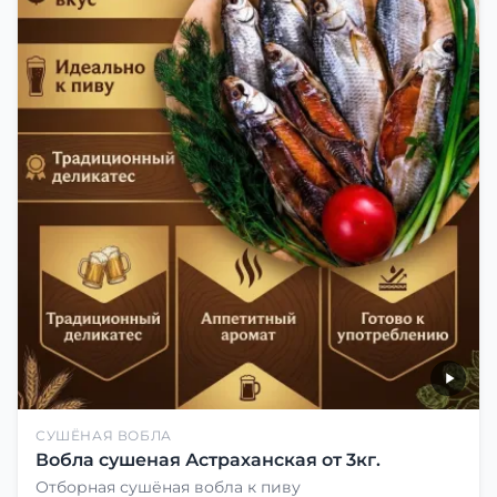
СУШЁНАЯ ВОБЛА
Вобла сушеная Астраханская от 3кг.
Отборная сушёная вобла к пиву