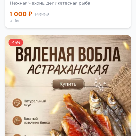
Нежная Чехонь, деликатесная рыба
1 000 ₽
1 200 ₽
от 1кг
-14%