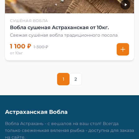
СУШЁНАЯ ВОБЛА
Вобла сушеная Астраханская от 10кг.
Свежая сушёная вобла традиционного посола
1 100 ₽
1 300 ₽
от 10кг
1
2
Астраханская Вобла
Вобла Астрахань - с вешалов на ваш стол! Всегда
только свеженькая вяленая рыбка - доступна для заказа
на сайте.