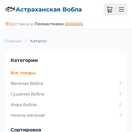
🐟
Астраханская Вобла
Доставка в
Похвистнево
изменить
Главная
/
Каталог
Категории
Все товары
Вяленая Вобла
7
Сушёная Вобла
7
Икра Воблы
2
Чехонь вяленая
1
Сортировка