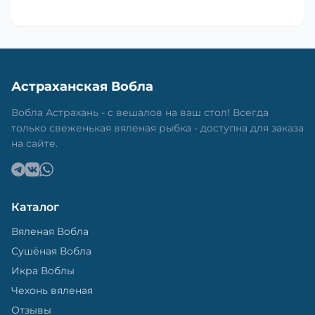
Астраханская Вобла
Вобла Астрахань - с вешалов на ваш стол! Всегда
только свеженькая вяленая рыбка - доступна для заказа
на сайте.
Каталог
Вяленая Вобла
Сушёная Вобла
Икра Воблы
Чехонь вяленая
Отзывы