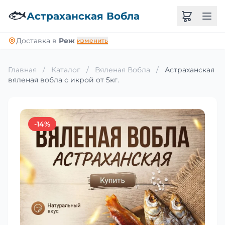
🐟
Астраханская Вобла
Доставка в
Реж
изменить
Главная
/
Каталог
/
Вяленая Вобла
/
Астраханская
вяленая вобла с икрой от 5кг.
-14%