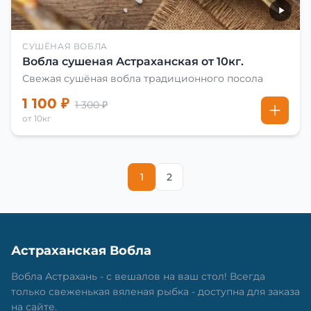
СУШЁНАЯ ВОБЛА
Вобла сушеная Астраханская от 10кг.
Свежая сушёная вобла традиционного посола
1 100 ₽
1 300 ₽
от 10кг
1
2
Астраханская Вобла
Вобла Астрахань - с вешалов на ваш стол! Всегда
только свеженькая вяленая рыбка - доступна для заказа
на сайте.