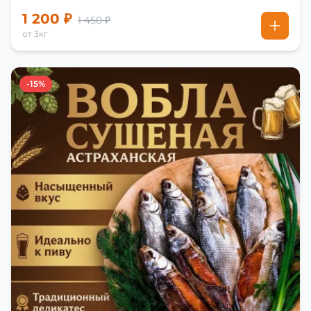
1 200 ₽
1 450 ₽
от 3кг
-15%