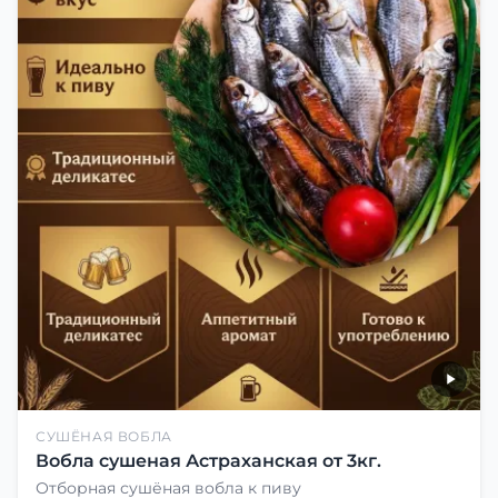
СУШЁНАЯ ВОБЛА
Вобла сушеная Астраханская от 3кг.
Отборная сушёная вобла к пиву