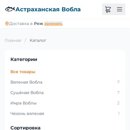
🐟
Астраханская Вобла
Доставка в
Реж
изменить
Главная
/
Каталог
Категории
Все товары
Вяленая Вобла
7
Сушёная Вобла
7
Икра Воблы
2
Чехонь вяленая
1
Сортировка