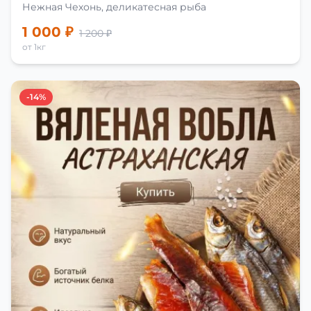
Нежная Чехонь, деликатесная рыба
1 000 ₽
1 200 ₽
от 1кг
-14%