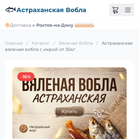
🐟
Астраханская Вобла
Доставка в
Ростов-на-Дону
изменить
Главная
/
Каталог
/
Вяленая Вобла
/
Астраханская
вяленая вобла с икрой от 30кг.
-16%