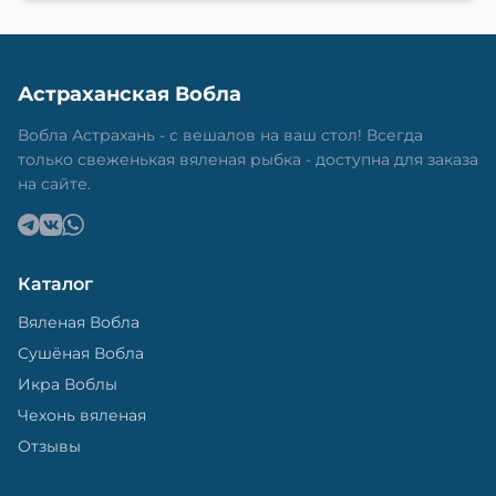
Астраханская Вобла
Вобла Астрахань - с вешалов на ваш стол! Всегда
только свеженькая вяленая рыбка - доступна для заказа
на сайте.
Каталог
Вяленая Вобла
Сушёная Вобла
Икра Воблы
Чехонь вяленая
Отзывы