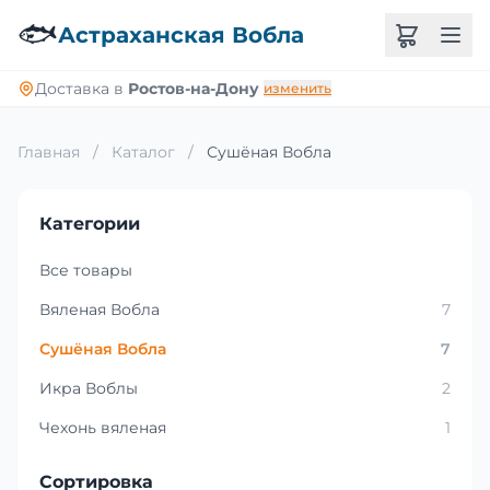
🐟
Астраханская Вобла
Доставка в
Ростов-на-Дону
изменить
Главная
/
Каталог
/
Сушёная Вобла
Категории
Все товары
Вяленая Вобла
7
Сушёная Вобла
7
Икра Воблы
2
Чехонь вяленая
1
Сортировка