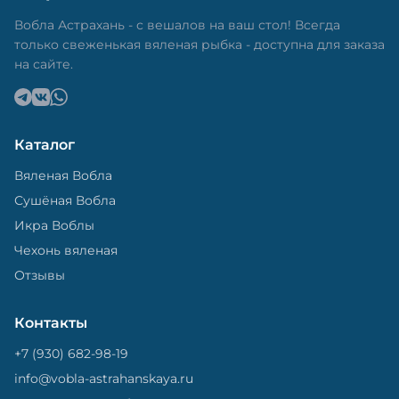
в специальный пакет, чтобы она не портилась и не
теряла влагу. Вяленая вобла — это не просто
Вобла Астрахань - с вешалов на ваш стол! Всегда
вкусная еда, но и пример того, как можно сочетать
только свеженькая вяленая рыбка - доступна для заказа
старые рецепты и современные технологии. Её
на сайте.
можно есть с напитками, и это будет очень вкусно.
Каталог
Вяленая Вобла
Сушёная Вобла
Икра Воблы
Чехонь вяленая
Отзывы
Контакты
+7 (930) 682-98-19
info@vobla-astrahanskaya.ru