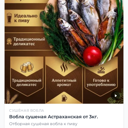
СУШЁНАЯ ВОБЛА
Вобла сушеная Астраханская от 3кг.
Отборная сушёная вобла к пиву