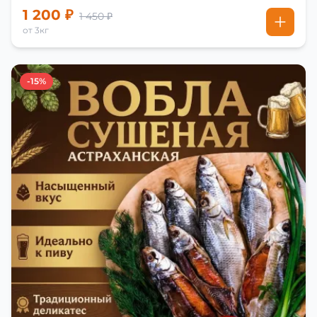
1 200 ₽
1 450 ₽
от 3кг
-15%