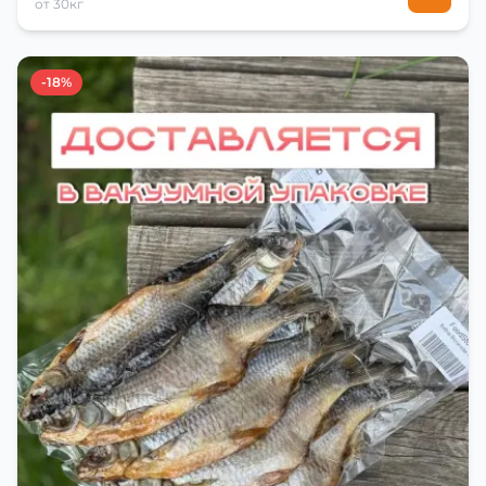
от 30кг
-18%