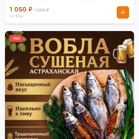
1 050 ₽
1 250 ₽
от 30кг
-15%