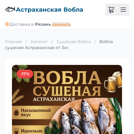
🐟
Астраханская Вобла
Доставка в
Рязань
изменить
Главная
/
Каталог
/
Сушёная Вобла
/
Вобла
сушеная Астраханская от 3кг.
-17%