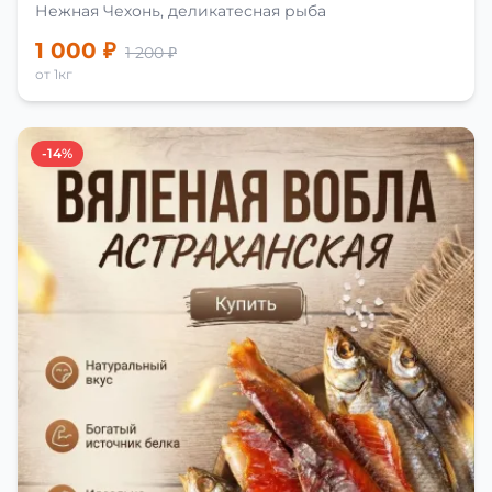
Нежная Чехонь, деликатесная рыба
1 000 ₽
1 200 ₽
от 1кг
-14%