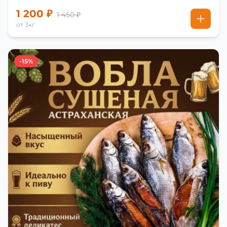
1 200 ₽
1 450 ₽
от 3кг
-15%