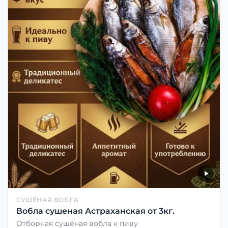
СУШЁНАЯ ВОБЛА
Вобла сушеная Астраханская от 3кг.
Отборная сушёная вобла к пиву