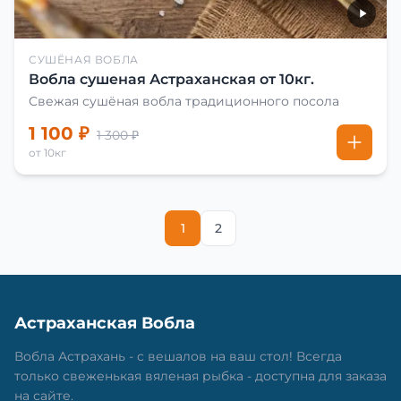
СУШЁНАЯ ВОБЛА
Вобла сушеная Астраханская от 10кг.
Свежая сушёная вобла традиционного посола
1 100 ₽
1 300 ₽
от 10кг
1
2
Астраханская Вобла
Вобла Астрахань - с вешалов на ваш стол! Всегда
только свеженькая вяленая рыбка - доступна для заказа
на сайте.