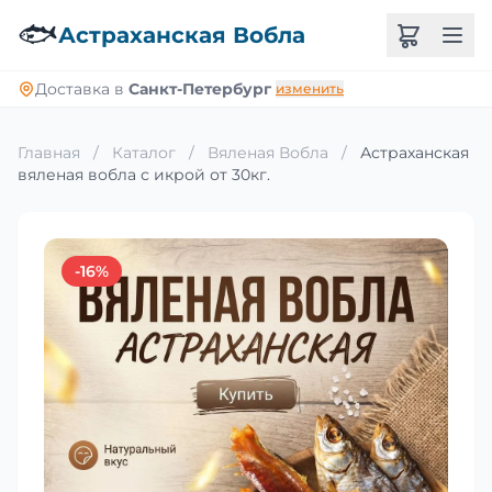
🐟
Астраханская Вобла
Доставка в
Санкт-Петербург
изменить
Главная
/
Каталог
/
Вяленая Вобла
/
Астраханская
вяленая вобла с икрой от 30кг.
-16%