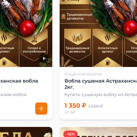
СУШЁНАЯ ВОБЛА
ханская вобла
Вобла сушеная Астраханск
2кг.
нская вобла
Купить сушёную воблу из Астр
1 350 ₽
1 500 ₽
от 2кг
-15%