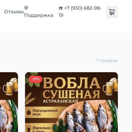
💬
☎️ +7 (930) 682-98-
Отзывы
Поддержка
19
7 товаров
-17%