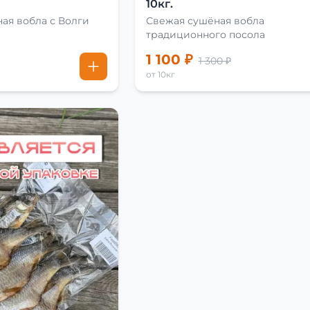
10кг.
ая вобла с Волги
Свежая сушёная вобла
традиционного посола
1 100 ₽
1 300 ₽
от 10кг