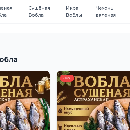
леная
Сушёная
Икра
Чехонь
бла
Вобла
Воблы
вяленая
обла
-10%