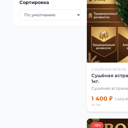
Сортировка
СУШЁНАЯ ВОБЛА
Сушёная астра
1кг.
Сушёная астраха
1 400 ₽
1 550 ₽
от 1кг
-15%