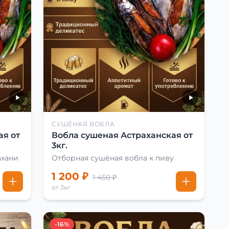
СУШЁНАЯ ВОБЛА
ая от
Вобла сушеная Астраханская от
3кг.
ахани
Отборная сушёная вобла к пиву
1 200 ₽
1 450 ₽
от 3кг
-16%