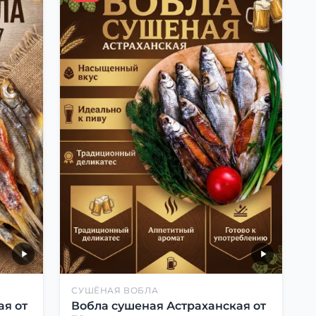
СУШЁНАЯ ВОБЛА
ая от
Вобла сушеная Астраханская от