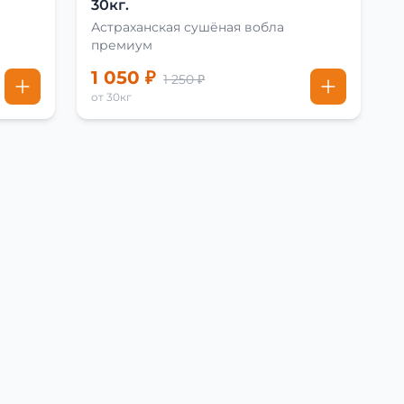
30кг.
Астраханская сушёная вобла
премиум
1 050 ₽
1 250 ₽
от 30кг