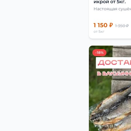
икрой от 5кг.
Настоящая сушён
1 150 ₽
1 350 ₽
от 5кг
-18%