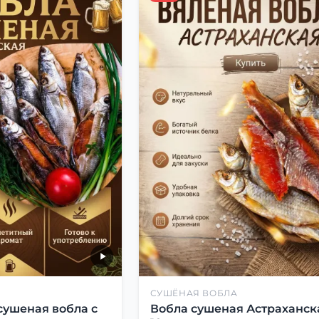
СУШЁНАЯ ВОБЛА
сушеная вобла с
Вобла сушеная Астраханск