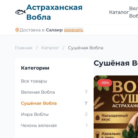
Астраханская
Вя
🐟
Каталог
Вобла
Во
Доставка в
Салаир
изменить
Главная
/
Каталог
/
Сушёная Вобла
Сушёная В
Категории
Все товары
-10%
Вяленая Вобла
7
Сушёная Вобла
7
Икра Воблы
2
Чехонь вяленая
1