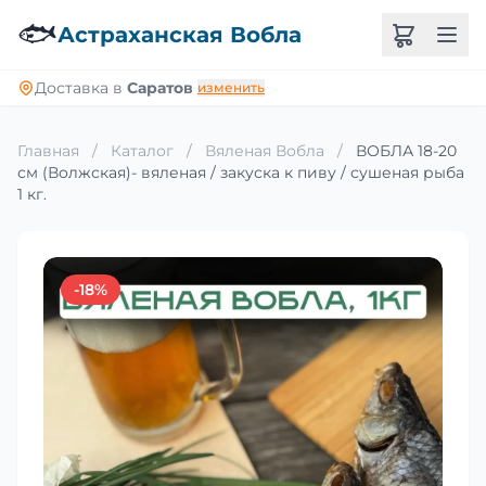
🐟
Астраханская Вобла
Доставка в
Саратов
изменить
Главная
/
Каталог
/
Вяленая Вобла
/
ВОБЛА 18-20
см (Волжская)- вяленая / закуска к пиву / сушеная рыба
1 кг.
-18%