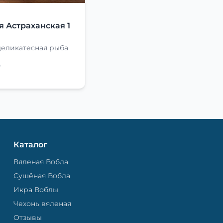
Я
я Астраханская 1
деликатесная рыба
₽
Каталог
Вяленая Вобла
Сушёная Вобла
Икра Воблы
Чехонь вяленая
Отзывы