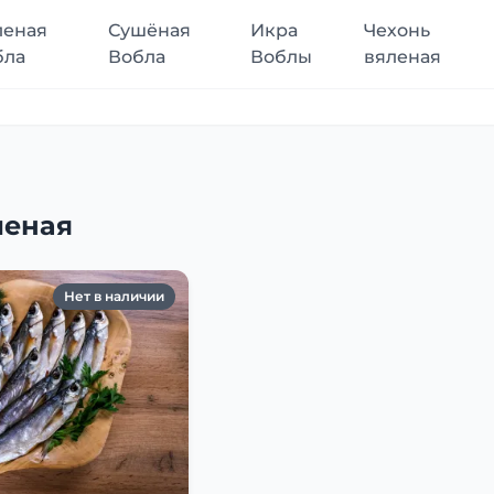
леная
Сушёная
Икра
Чехонь
бла
Вобла
Воблы
вяленая
леная
Нет в наличии