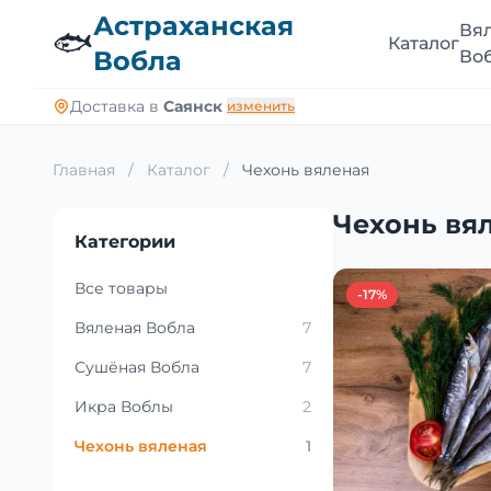
Астраханская
Вя
🐟
Каталог
Вобла
Во
Доставка в
Саянск
изменить
Главная
/
Каталог
/
Чехонь вяленая
Чехонь вя
Категории
Все товары
-17%
Вяленая Вобла
7
Сушёная Вобла
7
Икра Воблы
2
Чехонь вяленая
1