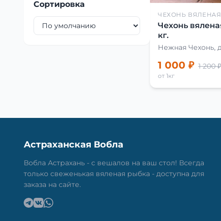
Сортировка
ЧЕХОНЬ ВЯЛЕНА
Чехонь вялена
кг.
Нежная Чехонь, 
1 000 ₽
1 200 
от 1кг
Астраханская Вобла
Вобла Астрахань - с вешалов на ваш стол! Всегда
только свеженькая вяленая рыбка - доступна для
заказа на сайте.