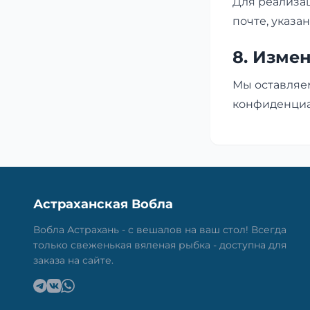
Для реализа
почте, указа
8. Изме
Мы оставляе
конфиденциал
Астраханская Вобла
Вобла Астрахань - с вешалов на ваш стол! Всегда
только свеженькая вяленая рыбка - доступна для
заказа на сайте.