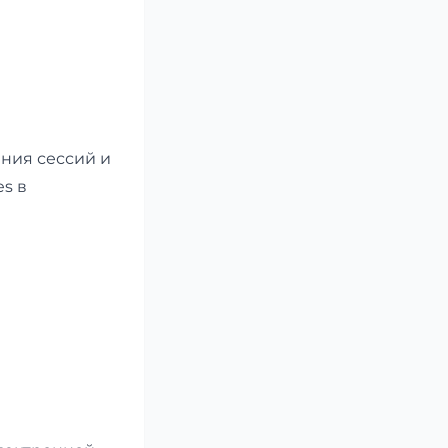
ения сессий и
s в