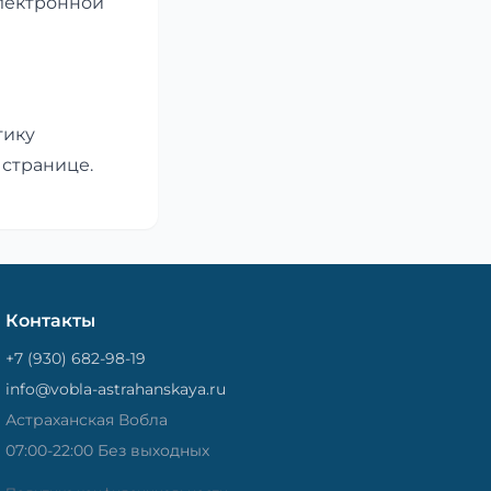
электронной
тику
 странице.
Контакты
+7 (930) 682-98-19
info@vobla-astrahanskaya.ru
Астраханская Вобла
07:00-22:00 Без выходных