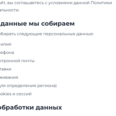
йт, вы соглашаетесь с условиями данной Политики
льности.
е данные мы собираем
бирать следующие персональные данные:
милия
лефона
ктронной почты
тавки
оживания
(для определения региона)
okies и сессий
 обработки данных