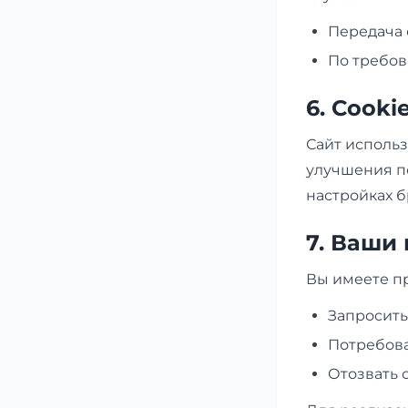
Передача 
По требов
6. Cooki
Сайт использ
улучшения по
настройках б
7. Ваши
Вы имеете пр
Запросит
Потребова
Отозвать 