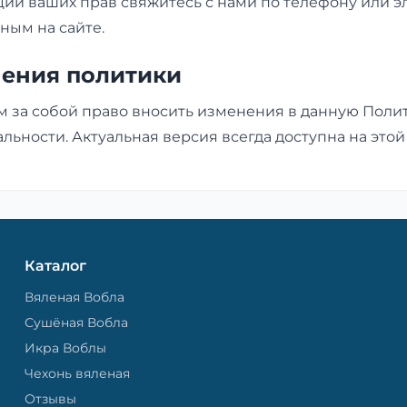
ции ваших прав свяжитесь с нами по телефону или 
нным на сайте.
нения политики
м за собой право вносить изменения в данную Поли
ьности. Актуальная версия всегда доступна на этой
Каталог
Вяленая Вобла
Сушёная Вобла
Икра Воблы
Чехонь вяленая
Отзывы