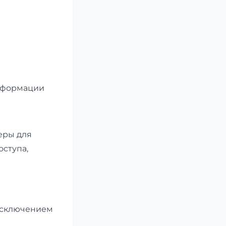
информации
еры для
ступа,
исключением