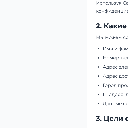
Используя Са
конфиденциа
2. Каки
Мы можем со
Имя и фа
Номер те
Адрес эле
Адрес дос
Город пр
IP-адрес 
Данные co
3. Цели