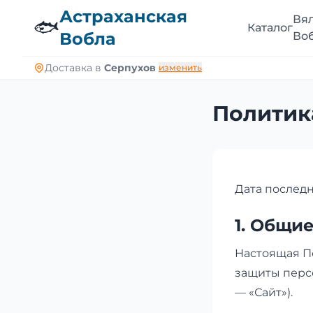
Астраханская
Вя
🐟
Каталог
Вобла
Во
Доставка в
Серпухов
изменить
Политик
Дата последн
1. Общи
Настоящая П
защиты персо
— «Сайт»).