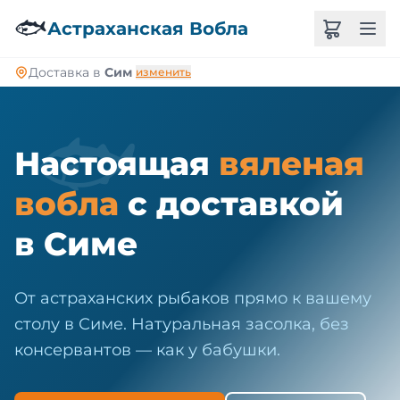
🐠
🐟
Астраханская Вобла
Доставка в
Сим
изменить
🐟
Настоящая
вяленая
вобла
с доставкой
в Симе
От астраханских рыбаков прямо к вашему
столу в Симе. Натуральная засолка, без
консервантов — как у бабушки.