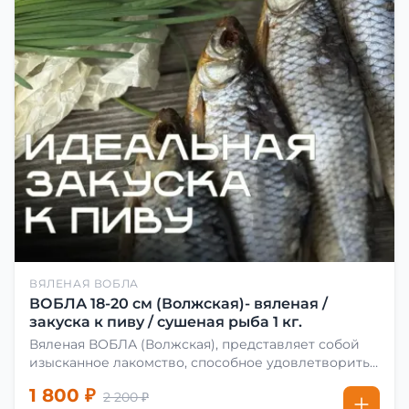
ВЯЛЕНАЯ ВОБЛА
ВОБЛА 18-20 см (Волжская)- вяленая /
закуска к пиву / сушеная рыба 1 кг.
Вяленая ВОБЛА (Волжская), представляет собой
изысканное лакомство, способное удовлетворить
даже самых взыскательных гурманов. Чтобы
1 800 ₽
2 200 ₽
сделать вяленую воблу, её сначала хорошо солят.