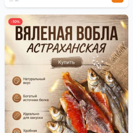
от 1кг
-10%