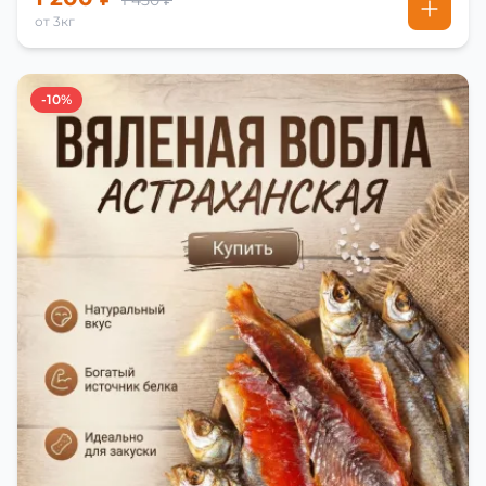
1 450 ₽
от 3кг
-10%