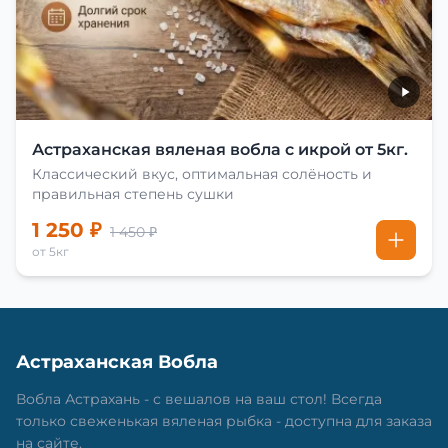
Астраханская вяленая вобла с икрой от 5кг.
Классический вкус, оптимальная солёность и
правильная степень сушки
1 250 ₽
1 450 ₽
от 5кг
Астраханская Вобла
Вобла Астрахань - с вешалов на ваш стол! Всегда
только свеженькая вяленая рыбка - доступна для заказа
на сайте.