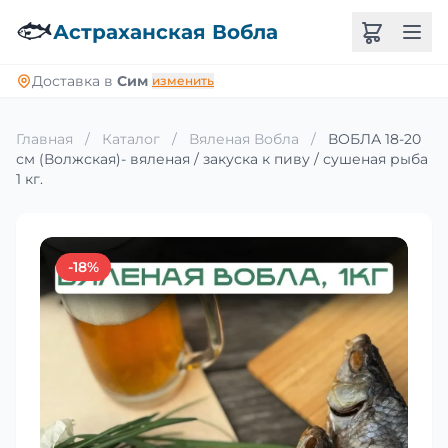
🐟
Астраханская Вобла
Доставка в
Сим
изменить
Главная
/
Каталог
/
Вяленая Вобла
/
ВОБЛА 18-20
см (Волжская)- вяленая / закуска к пиву / сушеная рыба
1 кг.
-18%