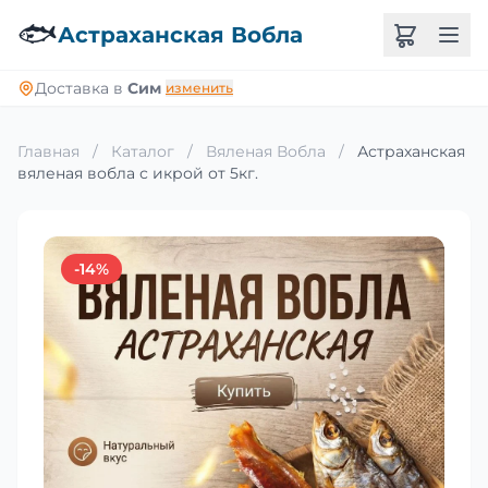
🐟
Астраханская Вобла
Доставка в
Сим
изменить
Главная
/
Каталог
/
Вяленая Вобла
/
Астраханская
вяленая вобла с икрой от 5кг.
-14%