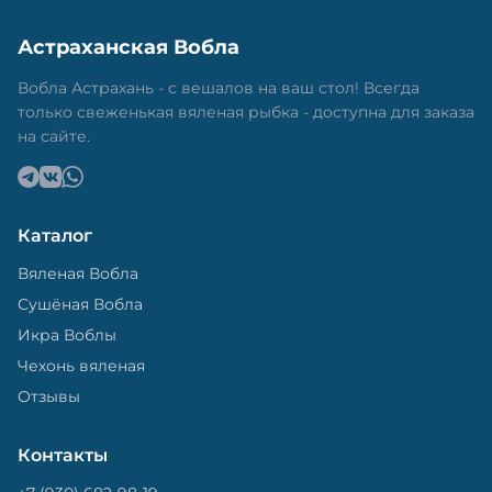
времени года. Это помогает сохранить рыбу
свежей и качественной. Потом рыбу упаковывают
Астраханская Вобла
в специальный пакет, чтобы она не портилась и не
теряла влагу. Вяленая вобла — это не просто
Вобла Астрахань - с вешалов на ваш стол! Всегда
вкусная еда, но и пример того, как можно сочетать
только свеженькая вяленая рыбка - доступна для заказа
старые рецепты и современные технологии. Её
на сайте.
можно есть с напитками, и это будет очень вкусно.
Каталог
Вяленая Вобла
Сушёная Вобла
Икра Воблы
Чехонь вяленая
Отзывы
Контакты