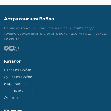
Астраханская Вобла
Вобла Астрахань - с вешалов на ваш стол! Всегда
только свеженькая вяленая рыбка - доступна для заказа
на сайте.
Каталог
Вяленая Вобла
Сушёная Вобла
Икра Воблы
Чехонь вяленая
Отзывы
Контакты