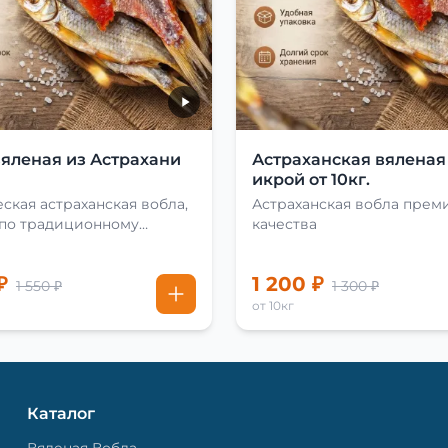
вяленая из Астрахани
Астраханская вяленая
икрой от 10кг.
ская астраханская вобла,
Астраханская вобла прем
 по традиционному
качества
₽
1 200 ₽
1 550 ₽
1 300 ₽
от 10кг
Каталог