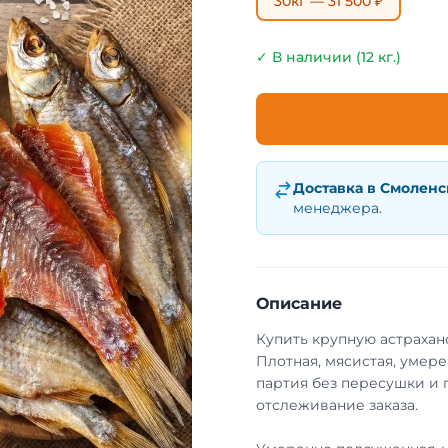
30кг — 31 500 ₽
✓ В наличии (12 кг.)
Доставка в
Смоленс
менеджера.
Описание
Купить крупную астрахан
Плотная, мясистая, умер
партия без пересушки и 
отслеживание заказа.