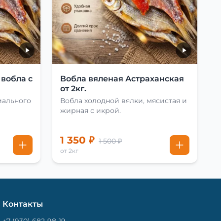
 вобла с
Вобла вяленая Астраханская
от 2кг.
иального
Вобла холодной вялки, мясистая и
жирная с икрой.
1 350 ₽
1 500 ₽
от 2кг
Контакты