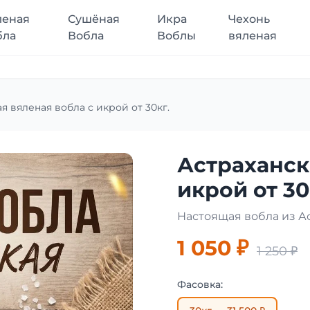
леная
Сушёная
Икра
Чехонь
бла
Вобла
Воблы
вяленая
я вяленая вобла с икрой от 30кг.
Астраханск
икрой от 30
Настоящая вобла из А
1 050 ₽
1 250 ₽
Фасовка: