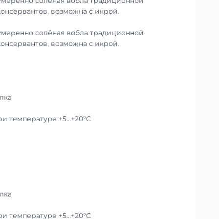
умеренно солёная вобла традиционной
консервантов, возможна с икрой.
умеренно солёная вобла традиционной
консервантов, возможна с икрой.
лка
при температуре +5…+20°C
лка
при температуре +5…+20°C