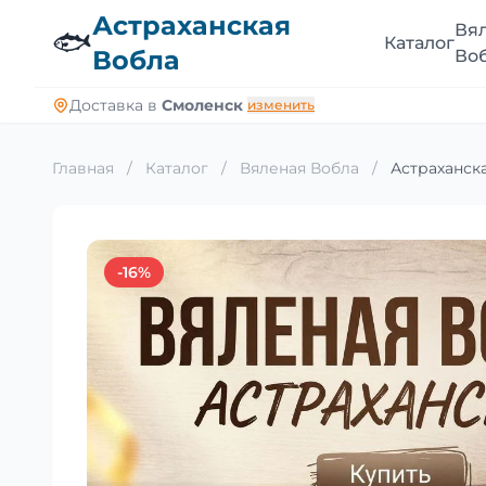
Астраханская
Вя
🐟
Каталог
Вобла
Во
Доставка в
Смоленск
изменить
Главная
/
Каталог
/
Вяленая Вобла
/
Астраханска
-16%