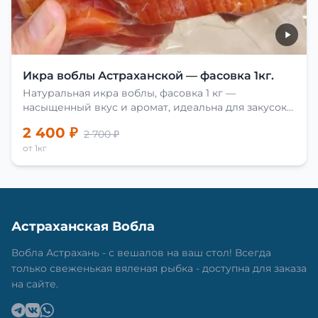
Икра воблы Астраханской — фасовка 1кг.
Натуральная икра воблы, фасовка 1 кг —
насыщенный вкус и аромат, идеальна для закусок
и приготовления блюд.
2 400 ₽
2 700 ₽
от 1кг
Астраханская Вобла
Вобла Астрахань - с вешалов на ваш стол! Всегда
только свеженькая вяленая рыбка - доступна для заказа
на сайте.