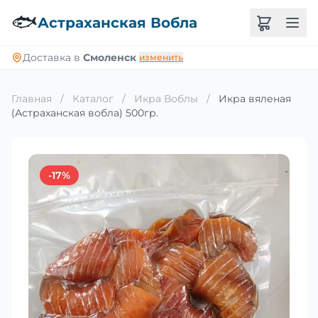
🐟
Астраханская Вобла
Доставка в
Смоленск
изменить
Главная
/
Каталог
/
Икра Воблы
/
Икра вяленая
(Астраханская вобла) 500гр.
-17%