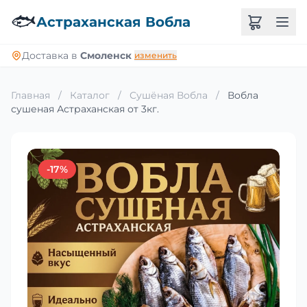
🐟
Астраханская Вобла
Доставка в
Смоленск
изменить
Главная
/
Каталог
/
Сушёная Вобла
/
Вобла
сушеная Астраханская от 3кг.
-17%